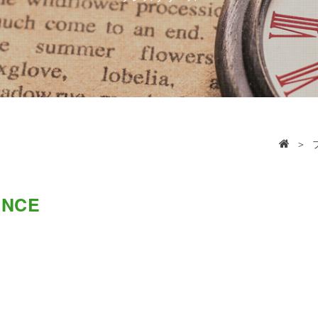
＞
ENCE