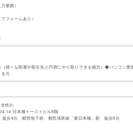
入力業務）
ドでフォームあり）
応
（様々な部署や取引先と円滑にやり取りできる能力）◆パソコン業務遂
きる方
：女性2）
24-14 日本橋イーストビル8階
 徒歩4分、都営地下鉄 都営浅草線「東日本橋」駅 徒歩5分