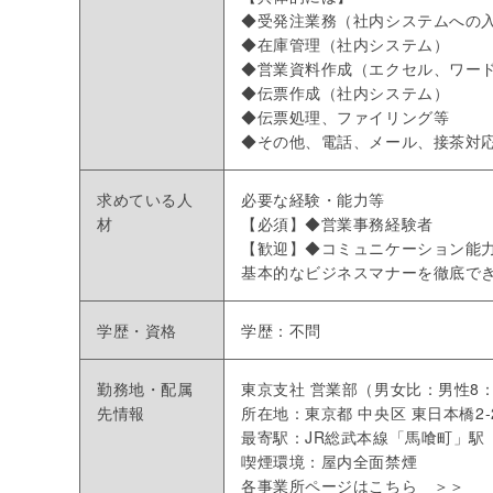
◆受発注業務（社内システムへの
◆在庫管理（社内システム）
◆営業資料作成（エクセル、ワー
◆伝票作成（社内システム）
◆伝票処理、ファイリング等
◆その他、電話、メール、接茶対
求めている人
必要な経験・能力等
材
【必須】◆営業事務経験者
【歓迎】◆コミュニケーション能力
基本的なビジネスマナーを徹底で
学歴・資格
学歴：不問
勤務地・配属
東京支社 営業部（男女比：男性8
先情報
所在地：東京都 中央区 東日本橋2-
最寄駅：JR総武本線「馬喰町」駅
喫煙環境：屋内全面禁煙
各事業所ページはこちら ＞＞