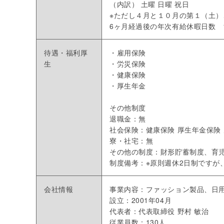
（内訳） 土曜 日曜 祝日
※ただし４月と１０月の第１（土）
6ヶ月経過後の年次有給休暇日数 1
待遇・福利厚
・雇用保険
生
・労災保険
・健康保険
・厚生年金
その他制度
退職金：無
社会保険：健康保険 厚生年金保険 
寮・社宅：無
その他の制度：財形貯蓄制度、育
制度備考：※原則週休2日制ですが、4
会社情報
事業内容：ファッション製品、日
設立：2001年04月
代表者：代表取締役 野村 敏治
従業員数：130人